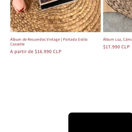
Álbum de Recuerdos Vintage | Portada Estilo
Álbum Luz, Cám
Cassette
Precio
$17.990 CLP
Precio
A partir de $16.990 CLP
habitual
habitual