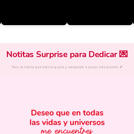
Notitas Surprise para Dedicar 💌
Toca la notita que más te gusta y sorprende a quien más quieres 💕